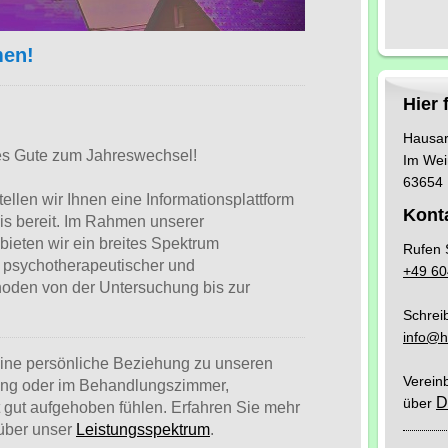
men!
Hier 
Hausar
es Gute zum Jahreswechsel!
Im Wei
63654 
stellen wir Ihnen eine Informationsplattform
Kont
is bereit. Im Rahmen unserer
 bieten wir ein breites Spektrum
Rufen 
 psychotherapeutischer und
+49 60
hoden von der Untersuchung bis zur
Schrei
info@h
 eine persönliche Beziehung zu unseren
Vereinb
ang oder im Behandlungszimmer,
D
über
it gut aufgehoben fühlen. Erfahren Sie mehr
über unser
Leistungsspektrum
.