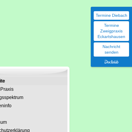
Termine Diebach
Termine
Zweigpraxis
Eckartshausen
Nachricht
senden
ite
Praxis
ngsspektrum
eninfo
sum
hutzerklärung